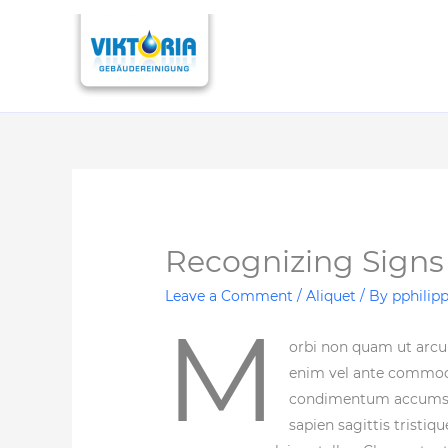
Recognizing Signs
Leave a Comment
/
Aliquet
/ By
pphilip
M
orbi non quam ut arcu
enim vel ante commodo m
condimentum accumsan.
sapien sagittis tristi