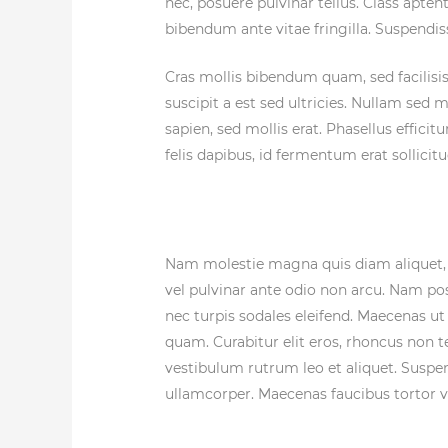
nec, posuere pulvinar tellus. Class apten
bibendum ante vitae fringilla. Suspendis
Cras mollis bibendum quam, sed facilisis t
suscipit a est sed ultricies. Nullam sed
sapien, sed mollis erat. Phasellus effic
felis dapibus, id fermentum erat sollicitu
Nam molestie magna quis diam aliquet, au
vel pulvinar ante odio non arcu. Nam pos
nec turpis sodales eleifend. Maecenas ut 
quam. Curabitur elit eros, rhoncus non t
vestibulum rutrum leo et aliquet. Suspen
ullamcorper. Maecenas faucibus tortor vit