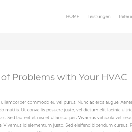
HOME
Leistungen
Refer
 of Problems with Your HVAC
p
 ullamcorper commodo eu vel purus. Nunc ac eros augue. Aene
attis. Ut convallis posuere justo, vel dictum elit lacinia ultric
 Sed laoreet et nisi et ullamcorper. Vivamus vehicula vel nequ
que. Vivamus id elementum justo. Sed eleifend bibendum cursus. Ph