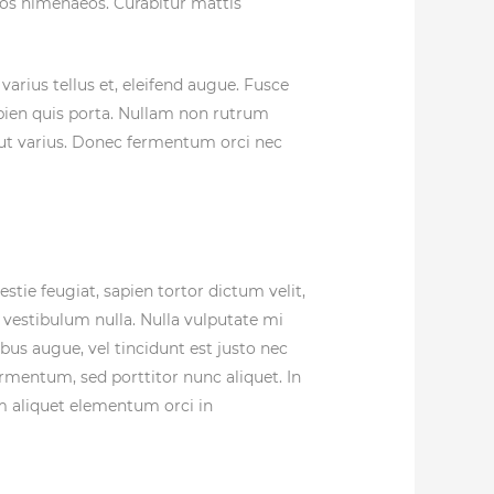
ptos himenaeos. Curabitur mattis
 varius tellus et, eleifend augue. Fusce
apien quis porta. Nullam non rutrum
sl ut varius. Donec fermentum orci nec
stie feugiat, sapien tortor dictum velit,
 vestibulum nulla. Nulla vulputate mi
ibus augue, vel tincidunt est justo nec
ermentum, sed porttitor nunc aliquet. In
am aliquet elementum orci in