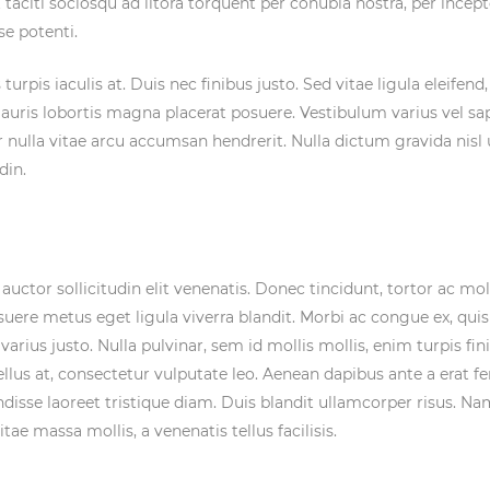
t taciti sociosqu ad litora torquent per conubia nostra, per ince
se potenti.
urpis iaculis at. Duis nec finibus justo. Sed vitae ligula eleifend,
 mauris lobortis magna placerat posuere. Vestibulum varius vel s
itur nulla vitae arcu accumsan hendrerit. Nulla dictum gravida ni
din.
ctor sollicitudin elit venenatis. Donec tincidunt, tortor ac mole
uere metus eget ligula viverra blandit. Morbi ac congue ex, quis
varius justo. Nulla pulvinar, sem id mollis mollis, enim turpis fin
ellus at, consectetur vulputate leo. Aenean dapibus ante a erat f
disse laoreet tristique diam. Duis blandit ullamcorper risus. N
ae massa mollis, a venenatis tellus facilisis.